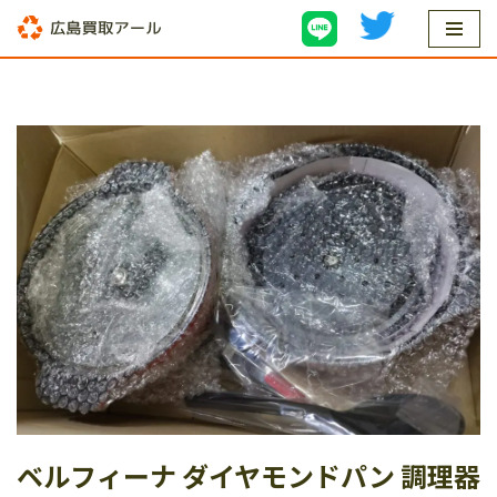
コ
ン
テ
ン
ツ
へ
ス
キ
ッ
プ
ベルフィーナ ダイヤモンドパン 調理器