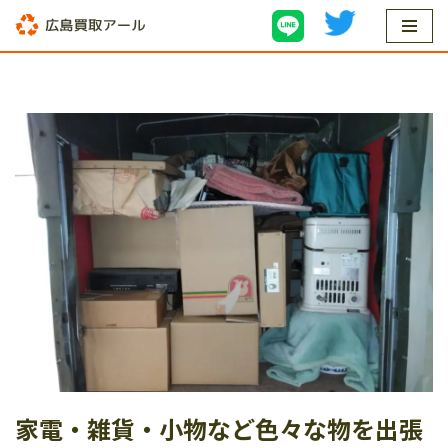
コ
ン
テ
ン
ツ
へ
ス
キ
ッ
プ
家電・雑貨・小物など色々な物を出張