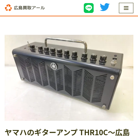
コ
ン
テ
ン
ツ
へ
ス
キ
ッ
プ
ヤマハのギターアンプ THR10C〜広島