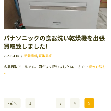
パナソニックの食器洗い乾燥機を出張
買取致しました!
2023.04.15
新着情報
,
買取実績
広島買取アールです。 雨がよく降りましたね。 さて…
続きを読む
»
« 前へ
1
…
3
4
5