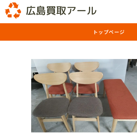
コ
ン
トップページ
テ
ン
ツ
へ
ス
キ
ッ
プ