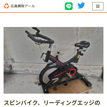
コ
ン
テ
ン
ツ
へ
ス
キ
ッ
プ
スピンバイク、リーディングエッジの