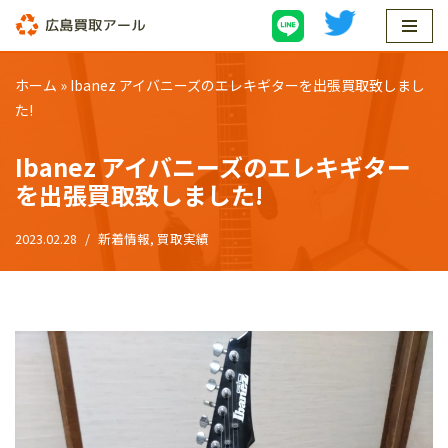
コ
ン
ホーム
»
Ibanez アイバニーズのエレキギターを出張買取致しまし
テ
た!
ン
ツ
Ibanez アイバニーズのエレキギター
へ
を出張買取致しました!
ス
キ
2023.02.28
新着情報
,
買取実績
ッ
プ