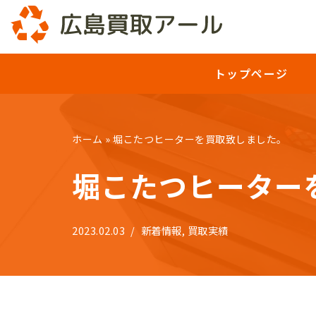
コ
ン
トップページ
テ
ン
ツ
へ
ホーム
»
堀こたつヒーターを買取致しました。
ス
堀こたつヒーター
キ
ッ
プ
2023.02.03
新着情報
,
買取実績