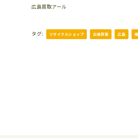
広島買取アール
タグ:
リサイクルショップ
出張買取
広島