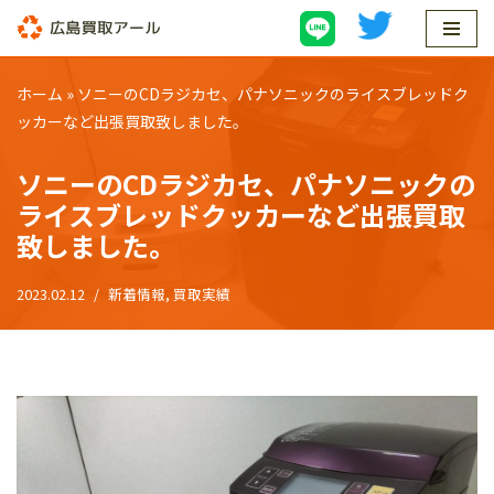
コ
ン
ホーム
»
ソニーのCDラジカセ、パナソニックのライスブレッドク
テ
ッカーなど出張買取致しました。
ン
ツ
ソニーのCDラジカセ、パナソニックの
へ
ライスブレッドクッカーなど出張買取
ス
致しました。
キ
ッ
2023.02.12
新着情報
,
買取実績
プ