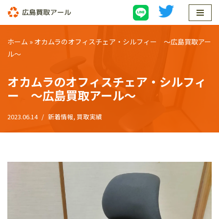
コ
ン
ホーム
»
オカムラのオフィスチェア・シルフィー 〜広島買取アー
テ
ル〜
ン
ツ
オカムラのオフィスチェア・シルフィ
へ
ー 〜広島買取アール〜
ス
キ
2023.06.14
新着情報
,
買取実績
ッ
プ